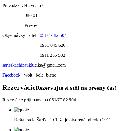
Prevádzka: Hlavná 67
080 01
Prešov
Objednávky na tel. :
051/77 82 504
0951 045 626
0911 255 532
sarisskachizauklu
cika@gmail.com
Facebook
wolt bolt bistro
Rezervácie
Rezervujte si stôl na presný čas!
Rezervácie prijímame na
051/77 82 504
Reštaurácia Šarišská Chiža je otvorená od roku 2011.